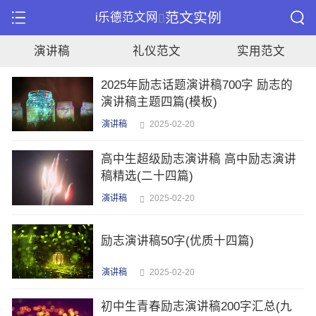
范文实例
i乐德范文网
演讲稿
礼仪范文
实用范文
2025年励志话题演讲稿700字 励志的
演讲稿主题四篇(模板)
演讲稿
2025-02-20
高中生超级励志演讲稿 高中励志演讲
稿精选(二十四篇)
演讲稿
2025-02-20
励志演讲稿50字(优质十四篇)
演讲稿
2025-02-20
初中生青春励志演讲稿200字汇总(九